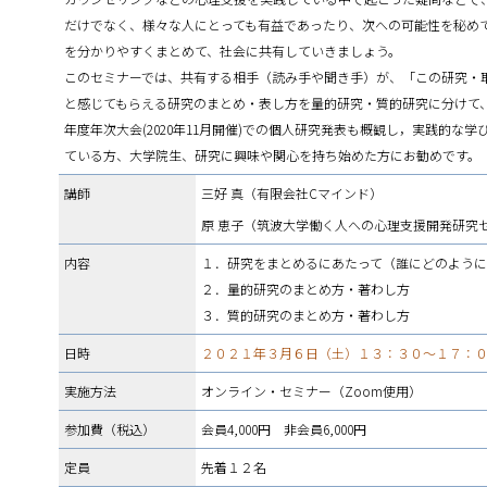
だけでなく、様々な人にとっても有益であったり、次への可能性を秘め
を分かりやすくまとめて、社会に共有していきましょう。
このセミナーでは、共有する相手（読み手や聞き手）が、「この研究・取
と感じてもらえる研究のまとめ・表し方を量的研究・質的研究に分けて
年度年次大会(2020年11月開催)での個人研究発表も概観し，実践的な
ている方、大学院生、研究に興味や関心を持ち始めた方にお勧めです。
講師
三好 真（有限会社Cマインド）
原 恵子（筑波大学働く人への心理支援開発研究
内容
１．研究をまとめるにあたって（誰にどのよう
２．量的研究のまとめ方・著わし方
３．質的研究のまとめ方・著わし方
日時
２０２１年３月６日（土）１３：３０～１７：００
実施方法
オンライン・セミナー（Zoom使用）
参加費（税込）
会員4,000円 非会員6,000円
定員
先着１２名