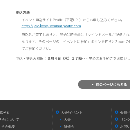
申込方法
イベント申込サイトPeatix（下記URL）からお申し込みください。
https://jaic-kenq-seminar.peatix.com
申込みが完了しますと、開始24時間前にリマインドメールが配信さ
なります。そのページの「イベントに参加」ボタンを押すとZoomの
てご参加ください。
申込・振込み期限：
３月４日（木）１７時･
･･･早めのお手続きをお願い
HOME
大会/イベント
会員
学会について
大会
リン
学会概要
研修会
お問